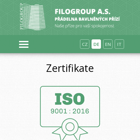
CZ
DE
EN
IT
Zertifikate