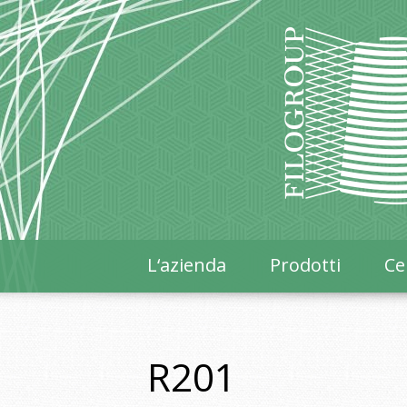
L‘azienda
Prodotti
Cer
R201