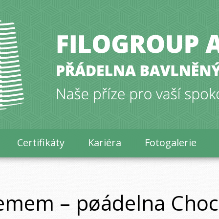
Certifikáty
Kariéra
Fotogalerie
jemem – pøádelna Cho